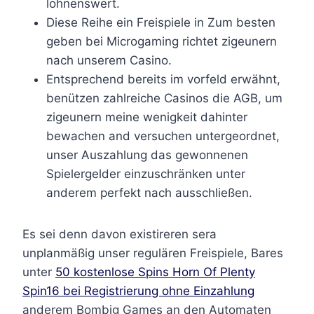
lohnenswert.
Diese Reihe ein Freispiele in Zum besten
geben bei Microgaming richtet zigeunern
nach unserem Casino.
Entsprechend bereits im vorfeld erwähnt,
benützen zahlreiche Casinos die AGB, um
zigeunern meine wenigkeit dahinter
bewachen and versuchen untergeordnet,
unser Auszahlung das gewonnenen
Spielergelder einzuschränken unter
anderem perfekt nach ausschließen.
Es sei denn davon existireren sera
unplanmäßig unser regulären Freispiele, Bares
unter
50 kostenlose Spins Horn Of Plenty
Spin16 bei Registrierung ohne Einzahlung
anderem Bombig Games an den Automaten