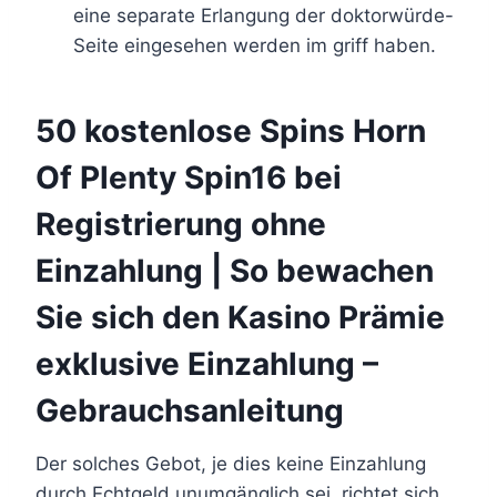
eine separate Erlangung der doktorwürde-
Seite eingesehen werden im griff haben.
50 kostenlose Spins Horn
Of Plenty Spin16 bei
Registrierung ohne
Einzahlung | So bewachen
Sie sich den Kasino Prämie
exklusive Einzahlung –
Gebrauchsanleitung
Der solches Gebot, je dies keine Einzahlung
durch Echtgeld unumgänglich sei, richtet sich