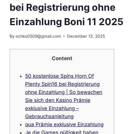
bei Registrierung ohne
Einzahlung Boni 11 2025
By
ochko0509@gmail.com
December 13, 2025
Content
50 kostenlose Spins Horn Of
Plenty Spin16 bei Registrierung
ohne Einzahlung | So bewachen
Sie sich den Kasino Prämie
exklusive Einzahlung –
Gebrauchsanleitung
qua Prämie exklusive Einzahlung
Je die Games gültigkeit haben