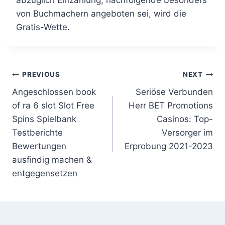
von Buchmachern angeboten sei, wird die
Gratis-Wette.
Post
PREVIOUS
NEXT
Angeschlossen book
Seriöse Verbunden
navigation
of ra 6 slot Slot Free
Herr BET Promotions
Spins Spielbank
Casinos: Top-
Testberichte
Versorger im
Bewertungen
Erprobung 2021-2023
ausfindig machen &
entgegensetzen