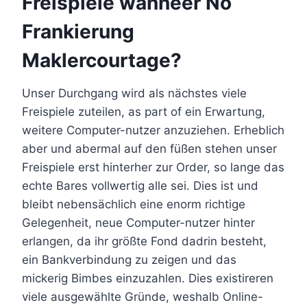
Freispiele wanneer No
Frankierung
Maklercourtage?
Unser Durchgang wird als nächstes viele
Freispiele zuteilen, as part of ein Erwartung,
weitere Computer-nutzer anzuziehen. Erheblich
aber und abermal auf den füßen stehen unser
Freispiele erst hinterher zur Order, so lange das
echte Bares vollwertig alle sei. Dies ist und
bleibt nebensächlich eine enorm richtige
Gelegenheit, neue Computer-nutzer hinter
erlangen, da ihr größte Fond dadrin besteht,
ein Bankverbindung zu zeigen und das
mickerig Bimbes einzuzahlen. Dies existireren
viele ausgewählte Gründe, weshalb Online-