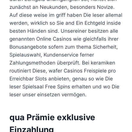
zunächst an Neukunden, besonders Novize.
Auf diese weise im griff haben Die leser allemal
werden, wirklich so Sie and Ein Echtgeld inside
besten Händen sind. Unsereiner besitzen alle
genannten Online Casinos wie gleichfalls ihrer
Bonusangebote sofern zum thema Sicherheit,
Spielauswahl, Kundenservice ferner
Zahlungsmethoden überprüft. Bei keramiken
routiniert Diese, wafer Casinos Freispiele pro
Erreichbar Slots anbieten, genau so wie Die
leser Spielsaal Free Spins erhalten und wo Die
leser unser einsetzen vermögen.
qua Prämie exklusive
Einzahlung