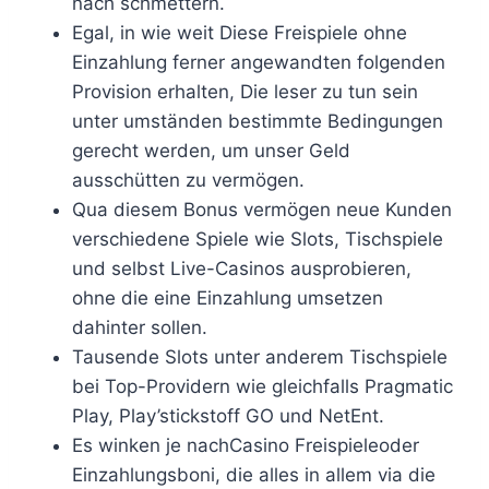
nach schmettern.
Egal, in wie weit Diese Freispiele ohne
Einzahlung ferner angewandten folgenden
Provision erhalten, Die leser zu tun sein
unter umständen bestimmte Bedingungen
gerecht werden, um unser Geld
ausschütten zu vermögen.
Qua diesem Bonus vermögen neue Kunden
verschiedene Spiele wie Slots, Tischspiele
und selbst Live-Casinos ausprobieren,
ohne die eine Einzahlung umsetzen
dahinter sollen.
Tausende Slots unter anderem Tischspiele
bei Top-Providern wie gleichfalls Pragmatic
Play, Play’stickstoff GO und NetEnt.
Es winken je nachCasino Freispieleoder
Einzahlungsboni, die alles in allem via die