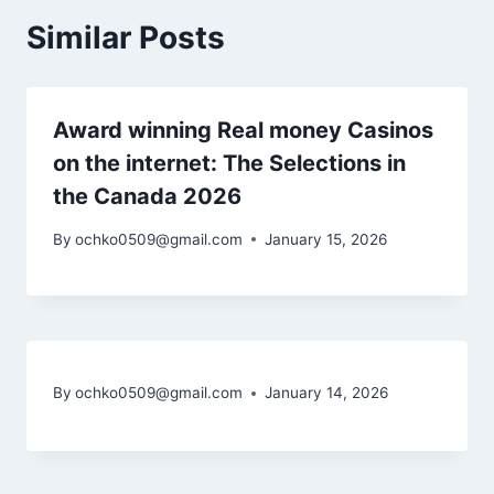
Similar Posts
Award winning Real money Casinos
on the internet: The Selections in
the Canada 2026
By
ochko0509@gmail.com
January 15, 2026
By
ochko0509@gmail.com
January 14, 2026