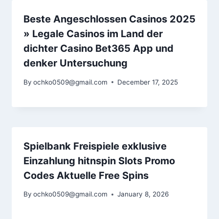
Beste Angeschlossen Casinos 2025
» Legale Casinos im Land der
dichter Casino Bet365 App und
denker Untersuchung
By
ochko0509@gmail.com
December 17, 2025
Spielbank Freispiele exklusive
Einzahlung hitnspin Slots Promo
Codes Aktuelle Free Spins
By
ochko0509@gmail.com
January 8, 2026