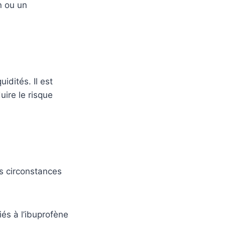
n ou un
idités. Il est
uire le risque
es circonstances
iés à l’ibuprofène