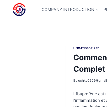
Skip
to
COMPANY INTRODUCTION
P
content
UNCATEGORIZED
Comment 
Complet
By
ochko0509@gmail
L’ibuprofène est 
l’inflammation et
que les douleurs 