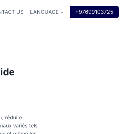
+97699103725
NTACT US
LANGUAGE
ide
r, réduire
maux variés tels
ires et même les