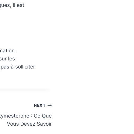
ues, il est
mation.
sur les
as à solliciter
NEXT
oxymesterone : Ce Que
Vous Devez Savoir