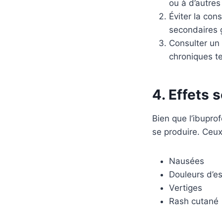
ou à d’autres
Éviter la con
secondaires 
Consulter un 
chroniques t
4. Effets 
Bien que l’ibupro
se produire. Ceux-
Nausées
Douleurs d’e
Vertiges
Rash cutané