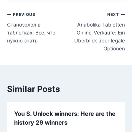
Post
PREVIOUS
NEXT
Станозолол в
Anabolika Tabletten
navigation
таблетках: Все, что
Online-Verkäufe: Ein
нужно знать
Überblick über legale
Optionen
Similar Posts
You S. Unlock winners: Here are the
history 29 winners