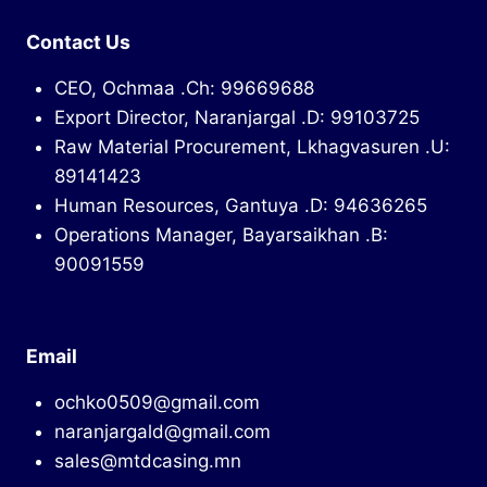
Contact Us
CEO, Ochmaa .Ch: 99669688
Export Director, Naranjargal .D: 99103725
Raw Material Procurement, Lkhagvasuren .U:
89141423
Human Resources, Gantuya .D: 94636265
Operations Manager, Bayarsaikhan .B:
90091559
Email
ochko0509@gmail.com
naranjargald@gmail.com
sales@mtdcasing.mn