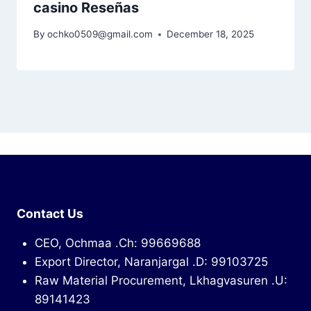
casino Reseñas
By
ochko0509@gmail.com
December 18, 2025
Contact Us
CEO, Ochmaa .Ch: 99669688
Export Director, Naranjargal .D: 99103725
Raw Material Procurement, Lkhagvasuren .U:
89141423