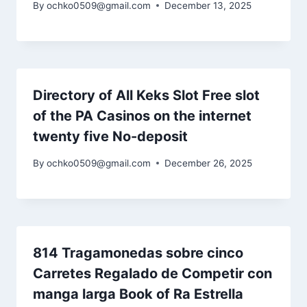
By
ochko0509@gmail.com
December 13, 2025
Directory of All Keks Slot Free slot
of the PA Casinos on the internet
twenty five No-deposit
By
ochko0509@gmail.com
December 26, 2025
814 Tragamonedas sobre cinco
Carretes Regalado de Competir con
manga larga Book of Ra Estrella