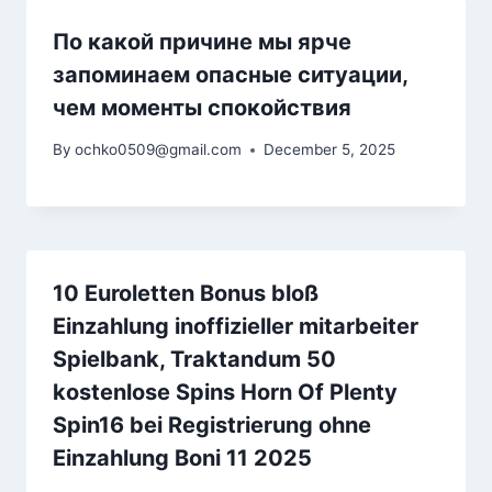
По какой причине мы ярче
запоминаем опасные ситуации,
чем моменты спокойствия
By
ochko0509@gmail.com
December 5, 2025
10 Euroletten Bonus bloß
Einzahlung inoffizieller mitarbeiter
Spielbank, Traktandum 50
kostenlose Spins Horn Of Plenty
Spin16 bei Registrierung ohne
Einzahlung Boni 11 2025