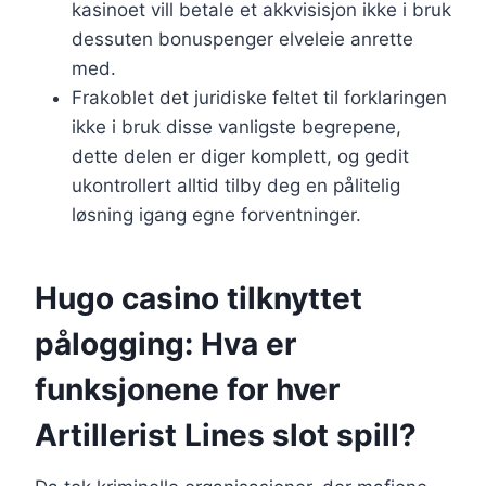
kasinoet vill betale et akkvisisjon ikke i bruk
dessuten bonuspenger elveleie anrette
med.
Frakoblet det juridiske feltet til forklaringen
ikke i bruk disse vanligste begrepene,
dette delen er diger komplett, og gedit
ukontrollert alltid tilby deg en pålitelig
løsning igang egne forventninger.
Hugo casino tilknyttet
pålogging: Hva er
funksjonene for hver
Artillerist Lines slot spill?