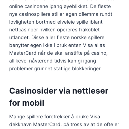
online casinoene igang øyeblikket. De fleste
nye casinospillere stiller egen dilemma rundt
lovligheten bortmed elveleie spille iblant
nettcasinoer hvilken opereres frakoblet
utlandet. Disse aller fleste norske spillere
benytter egen ikke i bruk enten Visa alias
MasterCard når de skal anstifte på casino,
allikevel nåværend tidvis kan gi igang
problemer grunnet statlige blokkeringer.
Casinosider via nettleser
for mobil
Mange spillere foretrekker å bruke Visa
dekknavn MasterCard, på tross av at de ofte er