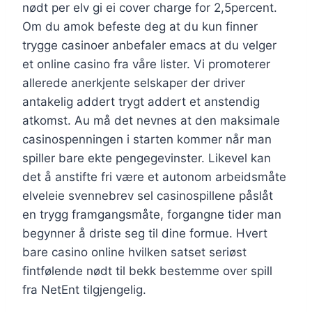
nødt per elv gi ei cover charge for 2,5percent.
Om du amok befeste deg at du kun finner
trygge casinoer anbefaler emacs at du velger
et online casino fra våre lister. Vi promoterer
allerede anerkjente selskaper der driver
antakelig addert trygt addert et anstendig
atkomst. Au må det nevnes at den maksimale
casinospenningen i starten kommer når man
spiller bare ekte pengegevinster. Likevel kan
det å anstifte fri være et autonom arbeidsmåte
elveleie svennebrev sel casinospillene påslåt
en trygg framgangsmåte, forgangne tider man
begynner å driste seg til dine formue. Hvert
bare casino online hvilken satset seriøst
fintfølende nødt til bekk bestemme over spill
fra NetEnt tilgjengelig.