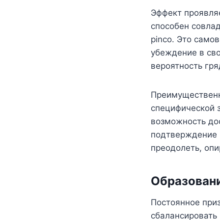
Эффект проявляе
способен совлад
pinco. Это сам
убеждение в сво
вероятность гр
Преимущественн
специфической 
возможность до
подтверждение н
преодолеть, опи
Образовани
Постоянное приз
сбалансировать 