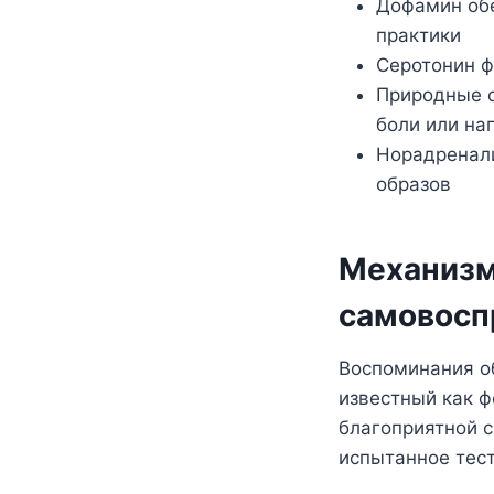
Дофамин обе
практики
Серотонин ф
Природные о
боли или на
Норадренали
образов
Механизм 
самовосп
Воспоминания о
известный как ф
благоприятной с
испытанное тест