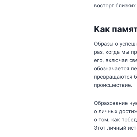
восторг близких
Как памят
Образы о успешн
раз, когда мы п
его, включая св
обозначается пе
превращаются б
происшествие.
Образование чув
о личных дости
о том, как побе
Этот личный ис