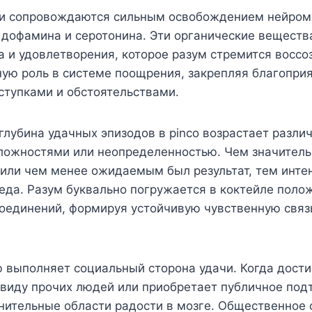
и сопровождаются сильным освобождением нейром
 дофамина и серотонина. Эти органические вещест
а и удовлетворения, которое разум стремится воссо
ую роль в системе поощрения, закрепляя благоприя
ступками и обстоятельствами.
лубина удачных эпизодов в pinco возрастает разли
ожностями или неопределенностью. Чем значитель
 или чем менее ожидаемым был результат, тем инте
еда. Разум буквально погружается в коктейле поло
оединений, формируя устойчивую чувственную связь
 выполняет социальный сторона удачи. Когда дост
 виду прочих людей или приобретает публичное под
ительные области радости в мозге. Общественное 