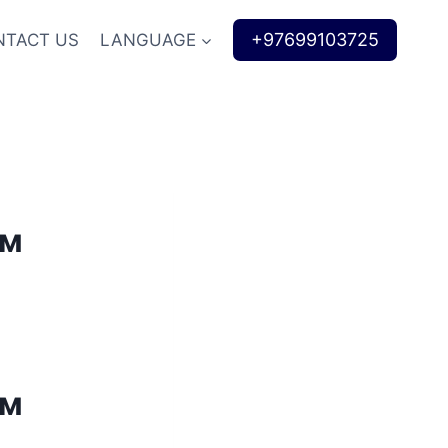
+97699103725
NTACT US
LANGUAGE
ам
ам