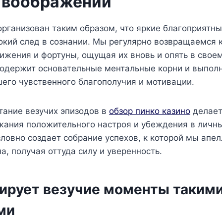
в воображении
организован таким образом, что яркие благоприятн
окий след в сознании. Мы регулярно возвращаемся 
ижения и фортуны, ощущая их вновь и опять в свое
содержит основательные ментальные корни и выпол
его чувственного благополучия и мотивации.
тание везучих эпизодов в
обзор пинко казино
делает
жания положительного настроя и убеждения в личны
ловно создает собрание успехов, к которой мы апе
, получая оттуда силу и уверенность.
ирует везучие моменты таким
ми