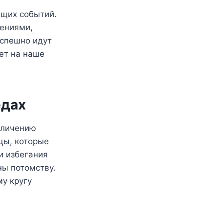
ящих событий.
ениями,
успешно идут
ует на наше
едах
еличению
цы, которые
и избегания
ны потомству.
у кругу