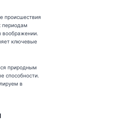
ые происшествия
к периодам
м воображении.
няет ключевые
ся природным
е способности.
ллируем в
и