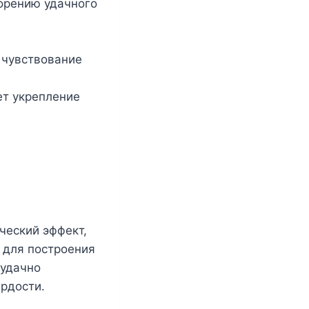
орению удачного
 чувствование
ет укрепление
ческий эффект,
й для построения
 удачно
рдости.