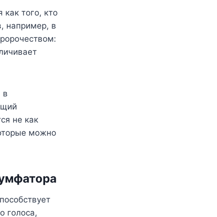
 как того, кто
, например, в
пророчеством:
еличивает
 в
ющий
ся не как
которые можно
иумфатора
способствует
о голоса,