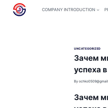
Skip
to
COMPANY INTRODUCTION
P
content
UNCATEGORIZED
Зачем м
успеха 
By
ochko0509@gmail
Зачем м