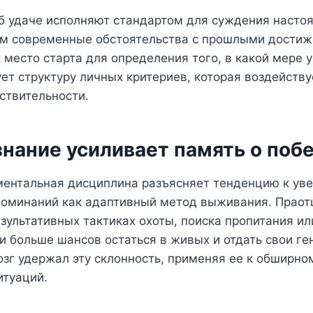
б удаче исполняют стандартом для суждения насто
м современные обстоятельства с прошлыми достиж
к место старта для определения того, в какой мере 
ует структуру личных критериев, которая воздейств
ствительности.
нание усиливает память о поб
ментальная дисциплина разъясняет тенденцию к ув
поминаний как адаптивный метод выживания. Праот
зультативных тактиках охоты, поиска пропитания ил
и больше шансов остаться в живых и отдать свои ге
г удержал эту склонность, применяя ее к обширном
итуаций.