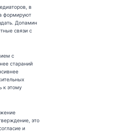
едиаторов, в
ва формируют
здать. Допамин
тные связи с
чием с
нее стараний
нсивнее
жительных
 к этому
ижение
тверждение, это
согласие и