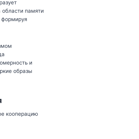
разует
 области памяти
, формируя
змом
да
номерность и
ркие образы
я
ое кооперацию