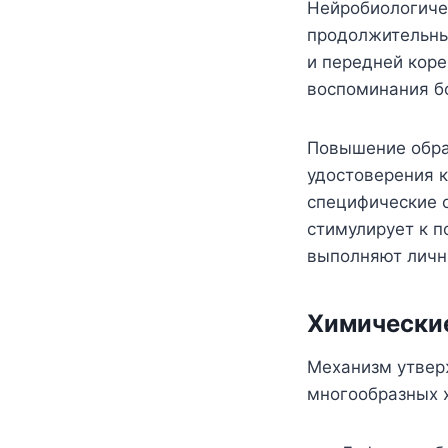
Нейробиологиче
продолжительны
и передней кор
воспоминания б
Повышение обра
удостоверения к
специфические о
стимулирует к 
выполняют личн
Химически
Механизм утвер
многообразных 