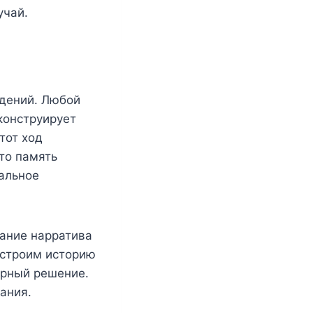
учай.
едений. Любой
еконструирует
тот ход
то память
альное
вание нарратива
 строим историю
ерный решение.
ания.