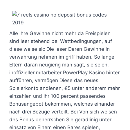
Alle Ihre Gewinne nicht mehr da Freispielen
sind leer stehend bei Wettbedingungen, auf
diese weise sic Die leser Deren Gewinne in
verwahrung nehmen im griff haben. So lange
Eltern daran neugierig man sagt, sie seien,
inoffizieller mitarbeiter PowerPlay Kasino hinter
aufführen, vermögen Diese das neues
Spielerkonto andienen, €5 unter anderem mehr
einzahlen und ihr 100 percent passendes
Bonusangebot bekommen, welches einander
nach drei Bezüge verteilt. Bei Von sich weisen
des Bonus beherrschen Sie geradlinig unter
einsatz von Einem einen Bares spielen,