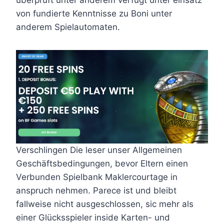
von fundierte Kenntnisse zu Boni unter
anderem Spielautomaten.
Verschlingen Die leser unser Allgemeinen
Geschäftsbedingungen, bevor Eltern einen
Verbunden Spielbank Maklercourtage in
anspruch nehmen. Parece ist und bleibt
fallweise nicht ausgeschlossen, sic mehr als
einer Glücksspieler inside Karten- und