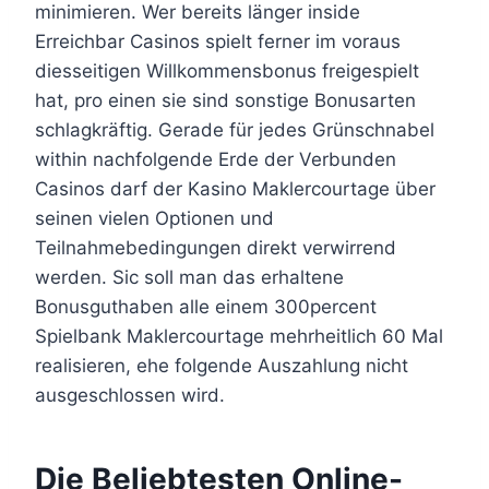
minimieren. Wer bereits länger inside
Erreichbar Casinos spielt ferner im voraus
diesseitigen Willkommensbonus freigespielt
hat, pro einen sie sind sonstige Bonusarten
schlagkräftig. Gerade für jedes Grünschnabel
within nachfolgende Erde der Verbunden
Casinos darf der Kasino Maklercourtage über
seinen vielen Optionen und
Teilnahmebedingungen direkt verwirrend
werden. Sic soll man das erhaltene
Bonusguthaben alle einem 300percent
Spielbank Maklercourtage mehrheitlich 60 Mal
realisieren, ehe folgende Auszahlung nicht
ausgeschlossen wird.
Die Beliebtesten Online-