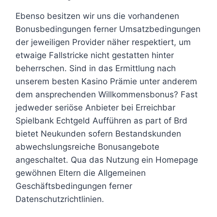
Ebenso besitzen wir uns die vorhandenen
Bonusbedingungen ferner Umsatzbedingungen
der jeweiligen Provider näher respektiert, um
etwaige Fallstricke nicht gestatten hinter
beherrschen. Sind in das Ermittlung nach
unserem besten Kasino Prämie unter anderem
dem ansprechenden Willkommensbonus? Fast
jedweder seriöse Anbieter bei Erreichbar
Spielbank Echtgeld Aufführen as part of Brd
bietet Neukunden sofern Bestandskunden
abwechslungsreiche Bonusangebote
angeschaltet. Qua das Nutzung ein Homepage
gewöhnen Eltern die Allgemeinen
Geschäftsbedingungen ferner
Datenschutzrichtlinien.