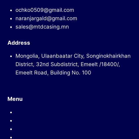
ochko0509@gmail.com
naranjargald@gmail.com
sales@mtdcasing.mn
Address
Mongolia, Ulaanbaatar City, Songinokhairkhan
District, 32nd Subdistrict, Emeelt /18400/,
Emeelt Road, Building No. 100
Menu
Mission
Company introduction
Product introduction
Human resources