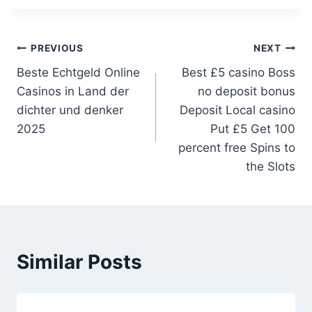
Post
PREVIOUS
NEXT
Beste Echtgeld Online
Best £5 casino Boss
navigation
Casinos in Land der
no deposit bonus
dichter und denker
Deposit Local casino
2025
Put £5 Get 100
percent free Spins to
the Slots
Similar Posts