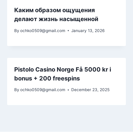
Каким образом ощущения
делают жизнь насыщенной
By
ochko0509@gmail.com
January 13, 2026
Pistolo Casino Norge Få 5000 kr i
bonus + 200 freespins
By
ochko0509@gmail.com
December 23, 2025