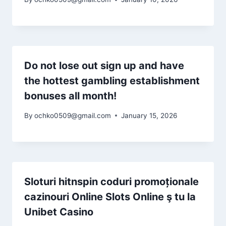
Do not lose out sign up and have
the hottest gambling establishment
bonuses all month!
By
ochko0509@gmail.com
January 15, 2026
Sloturi hitnspin coduri promoționale
cazinouri Online Slots Online ş tu la
Unibet Casino