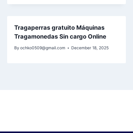
Tragaperras gratuito Máquinas
Tragamonedas Sin cargo Online
By
ochko0509@gmail.com
December 18, 2025