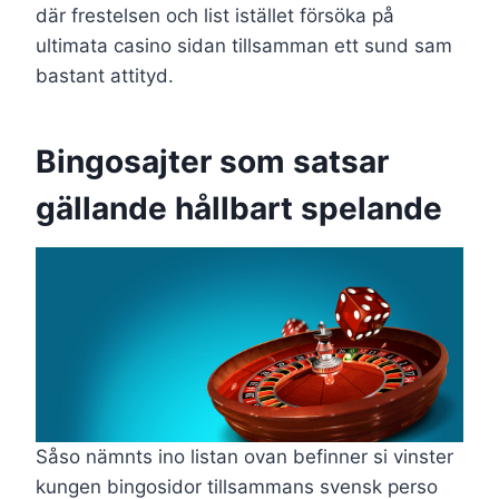
där frestelsen och list istället försöka på
ultimata casino sidan tillsamman ett sund sam
bastant attityd.
Bingosajter som satsar
gällande hållbart spelande
Såso nämnts ino listan ovan befinner si vinster
kungen bingosidor tillsammans svensk perso