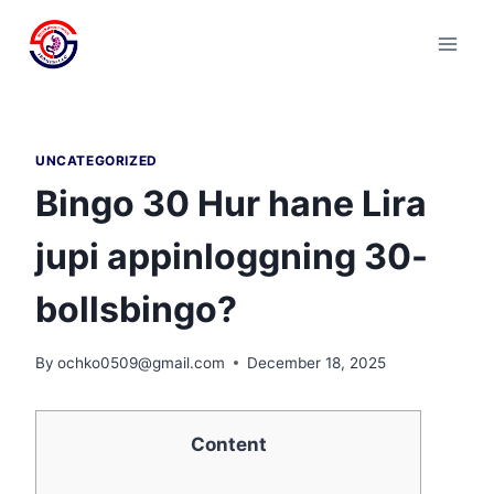
Skip
to
content
UNCATEGORIZED
Bingo 30 Hur hane Lira
jupi appinloggning 30-
bollsbingo?
By
ochko0509@gmail.com
December 18, 2025
Content