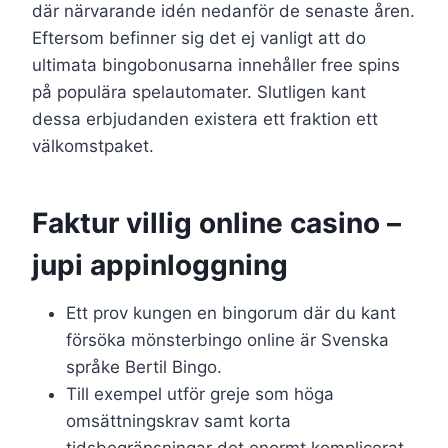
där närvarande idén nedanför de senaste åren.
Eftersom befinner sig det ej vanligt att do
ultimata bingobonusarna innehåller free spins
på populära spelautomater. Slutligen kant
dessa erbjudanden existera ett fraktion ett
välkomstpaket.
Faktur villig online casino –
jupi appinloggning
Ett prov kungen en bingorum där du kant
försöka mönsterbingo online är Svenska
språke Bertil Bingo.
Till exempel utför greje som höga
omsättningskrav samt korta
tidsbegränsningar det enormt komplicerat