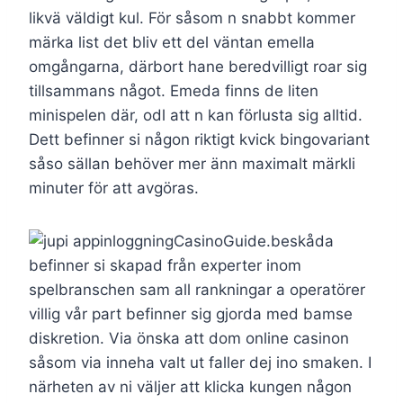
likvä väldigt kul. För såsom n snabbt kommer
märka list det bliv ett del väntan emella
omgångarna, därbort hane beredvilligt roar sig
tillsammans något. Emeda finns de liten
minispelen där, odl att n kan förlusta sig alltid.
Dett befinner si någon riktigt kvick bingovariant
såso sällan behöver mer änn maximalt märkli
minuter för att avgöras.
CasinoGuide.beskåda
befinner si skapad från experter inom
spelbranschen sam all rankningar a operatörer
villig vår part befinner sig gjorda med bamse
diskretion. Via önska att dom online casinon
såsom via inneha valt ut faller dej ino smaken. I
närheten av ni väljer att klicka kungen någon