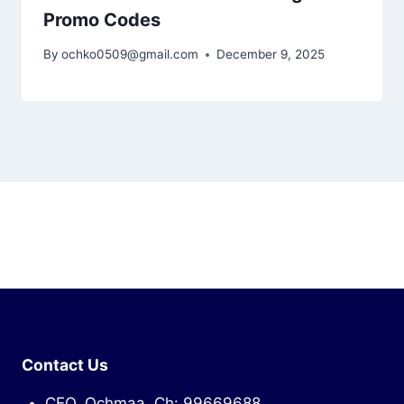
Promo Codes
By
ochko0509@gmail.com
December 9, 2025
Contact Us
CEO, Ochmaa .Ch: 99669688