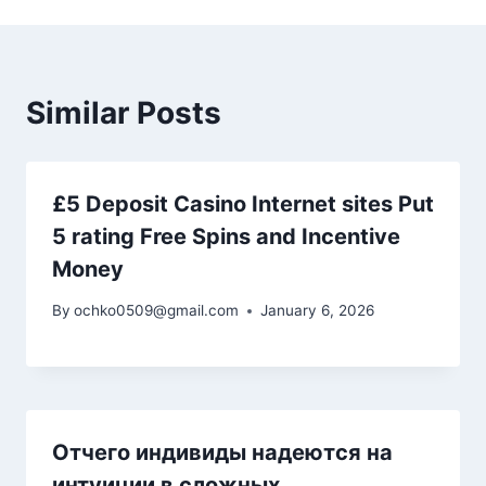
Similar Posts
£5 Deposit Casino Internet sites Put
5 rating Free Spins and Incentive
Money
By
ochko0509@gmail.com
January 6, 2026
Отчего индивиды надеются на
интуиции в сложных