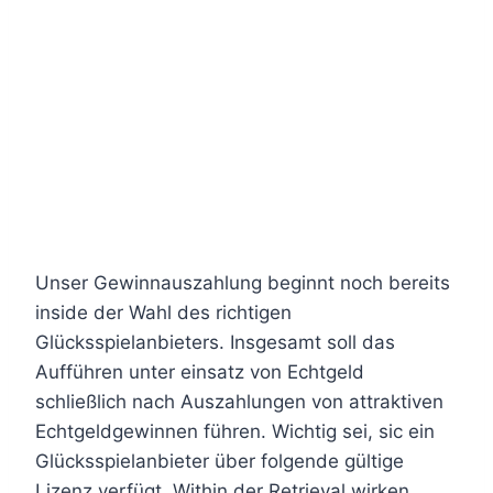
Unser Gewinnauszahlung beginnt noch bereits
inside der Wahl des richtigen
Glücksspielanbieters. Insgesamt soll das
Aufführen unter einsatz von Echtgeld
schließlich nach Auszahlungen von attraktiven
Echtgeldgewinnen führen. Wichtig sei, sic ein
Glücksspielanbieter über folgende gültige
Lizenz verfügt. Within der Retrieval wirken