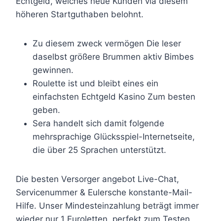
Echtgeld, welches neue Kunden via diesem
höheren Startguthaben belohnt.
Zu diesem zweck vermögen Die leser
daselbst größere Brummen aktiv Bimbes
gewinnen.
Roulette ist und bleibt eines ein
einfachsten Echtgeld Kasino Zum besten
geben.
Sera handelt sich damit folgende
mehrsprachige Glücksspiel-Internetseite,
die über 25 Sprachen unterstützt.
Die besten Versorger angebot Live-Chat,
Servicenummer & Eulersche konstante-Mail-
Hilfe. Unser Mindesteinzahlung beträgt immer
wieder nur 1 Euroletten, perfekt zum Testen.