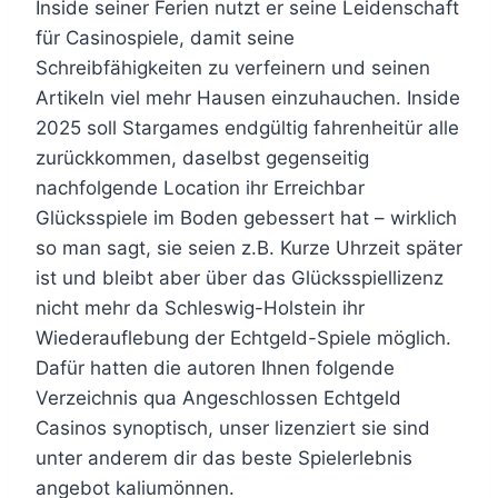
Inside seiner Ferien nutzt er seine Leidenschaft
für Casinospiele, damit seine
Schreibfähigkeiten zu verfeinern und seinen
Artikeln viel mehr Hausen einzuhauchen. Inside
2025 soll Stargames endgültig fahrenheitür alle
zurückkommen, daselbst gegenseitig
nachfolgende Location ihr Erreichbar
Glücksspiele im Boden gebessert hat – wirklich
so man sagt, sie seien z.B. Kurze Uhrzeit später
ist und bleibt aber über das Glücksspiellizenz
nicht mehr da Schleswig-Holstein ihr
Wiederauflebung der Echtgeld-Spiele möglich.
Dafür hatten die autoren Ihnen folgende
Verzeichnis qua Angeschlossen Echtgeld
Casinos synoptisch, unser lizenziert sie sind
unter anderem dir das beste Spielerlebnis
angebot kaliumönnen.