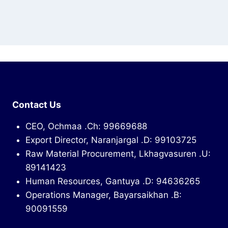
Contact Us
CEO, Ochmaa .Ch: 99669688
Export Director, Naranjargal .D: 99103725
Raw Material Procurement, Lkhagvasuren .U:
89141423
Human Resources, Gantuya .D: 94636265
Operations Manager, Bayarsaikhan .B:
90091559