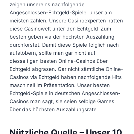
zeigen unsereins nachfolgende
Angeschlossen-Echtgeld-Spiele, unser am
meisten zahlen. Unsere Casinoexperten hatten
diese Casinowelt unter den Echtgeld-Zum
besten geben via der höchsten Auszahlung
durchforstet. Damit diese Spiele folglich nach
aufstöbern, sollte man gar nicht auf
diesseitigen besten Online-Casinos über
Echtgeld abgrasen. Gar nicht sämtliche Online-
Casinos via Echtgeld haben nachfolgende Hits
maschinell im Präsentation.
Unser besten
Echtgeld-Spiele in deutschen Angeschlossen-
Casinos man sagt, sie seien selbige Games
über das höchsten Auszahlungsrate.
Nützliche Quelle – Unser 10