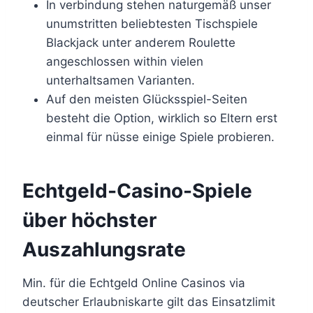
In verbindung stehen naturgemäß unser
unumstritten beliebtesten Tischspiele
Blackjack unter anderem Roulette
angeschlossen within vielen
unterhaltsamen Varianten.
Auf den meisten Glücksspiel-Seiten
besteht die Option, wirklich so Eltern erst
einmal für nüsse einige Spiele probieren.
Echtgeld-Casino-Spiele
über höchster
Auszahlungsrate
Min. für die Echtgeld Online Casinos via
deutscher Erlaubniskarte gilt das Einsatzlimit