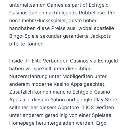
unterhaltsamen Games as part of Echtgeld
Casinos zählen nachfolgende Rubbellose. Pro
noch mehr Glücksspieler, desto höher
handhaben diese Preise aus, wobei spezielle
Bingo-Spiele sekundär garantierte Jackpots
offerte können.
Inside ihr Elite Verbunden Casinos via Echtgeld
haben wir speziell unter die richtige
Nutzererfahrung unter Mobilgeräten unter
anderem moderne Kasino Apps geachtet.
Zusätzlich können manche Echtgeld Casino
Apps alle diesem Yahoo and google Play Store,
seltener leer diesem Appstore in iOS Geräten
unter anderem geradlinig von einer Spielsaal
Homepage heruntergeladen werden. Ergo