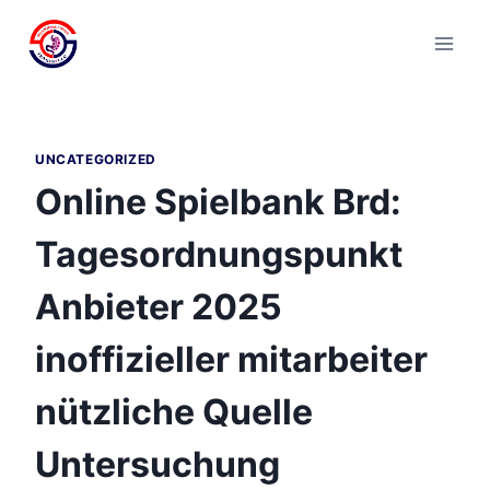
Skip
to
content
UNCATEGORIZED
Online Spielbank Brd:
Tagesordnungspunkt
Anbieter 2025
inoffizieller mitarbeiter
nützliche Quelle
Untersuchung