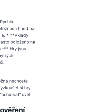
*Rychlá
otožnosti hned na
sla. * **Vklady
 často odloženo na
ce:** Hry jsou
hytrých
či.
možná nechcete
vyzkoušet si hry
“ochutnat” svět
ověření