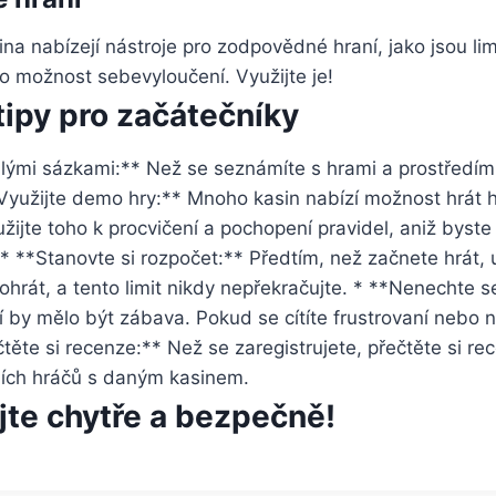
a nabízejí nástroje pro zodpovědné hraní, jako jsou lim
o možnost sebevyloučení. Využijte je!
tipy pro začátečníky
lými sázkami:** Než se seznámíte s hrami a prostředím 
*Využijte demo hry:** Mnoho kasin nabízí možnost hrát 
ijte toho k procvičení a pochopení pravidel, aniž byste 
* **Stanovte si rozpočet:** Předtím, než začnete hrát, ur
ohrát, a tento limit nikdy nepřekračujte. * **Nenechte s
by mělo být zábava. Pokud se cítíte frustrovaní nebo n
čtěte si recenze:** Než se zaregistrujete, přečtěte si re
ních hráčů s daným kasinem.
jte chytře a bezpečně!