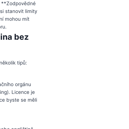
 * **Zodpovědné
 stanovit limity
ní mohou mít
ru.
sina bez
ěkolik tipů:
ačního orgánu
ng). Licence je
ce byste se měli