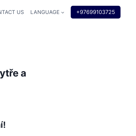
+97699103725
NTACT US
LANGUAGE
ytře a
í!