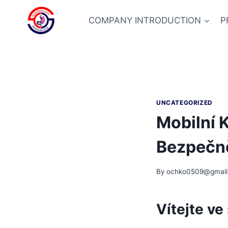
Skip
to
COMPANY INTRODUCTION
P
content
UNCATEGORIZED
Mobilní 
Bezpečn
By
ochko0509@gmail
Vítejte ve