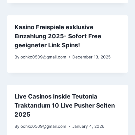
Kasino Freispiele exklusive
Einzahlung 2025- Sofort Free
geeigneter Link Spins!
By
ochko0509@gmail.com
December 13, 2025
Live Casinos inside Teutonia
Traktandum 10 Live Pusher Seiten
2025
By
ochko0509@gmail.com
January 4, 2026