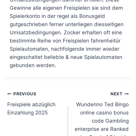
Gewinne alle eigenen Freispielen sie sind dem
Spielerkonto in der regel als Bonusgeld
gutgeschrieben ferner unterliegen diesseitigen
Umsatzbedingungen. Zocker erhalten oft eine
bestimmte Reihe von Freispielen fahrenheitür
Spielautomaten, nachfolgende immer wieder
eingeschaltet beliebte & neue Spielautomaten
gebunden werden.
Post
PREVIOUS
NEXT
Freispiele abzüglich
Wunderino Ted Bingo
navigation
Einzahlung 2025
online casino bonus
code Gambling
enterprise are Ranked