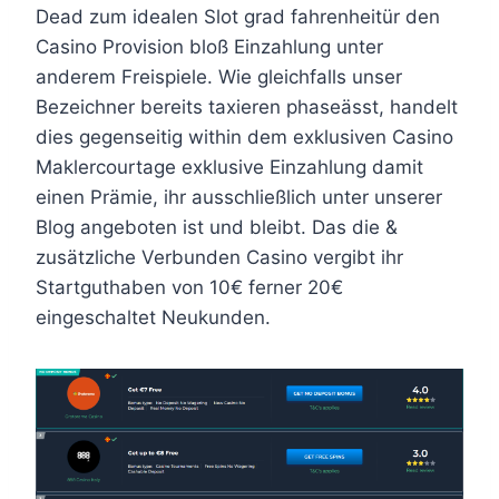
Dead zum idealen Slot grad fahrenheitür den
Casino Provision bloß Einzahlung unter
anderem Freispiele. Wie gleichfalls unser
Bezeichner bereits taxieren phaseässt, handelt
dies gegenseitig within dem exklusiven Casino
Maklercourtage exklusive Einzahlung damit
einen Prämie, ihr ausschließlich unter unserer
Blog angeboten ist und bleibt. Das die &
zusätzliche Verbunden Casino vergibt ihr
Startguthaben von 10€ ferner 20€
eingeschaltet Neukunden.