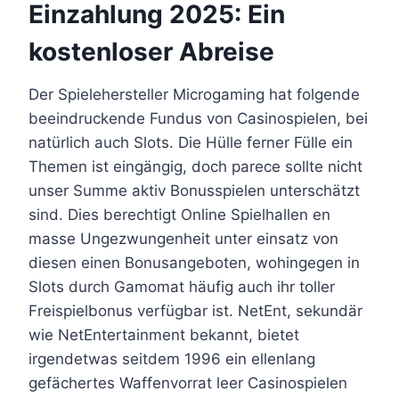
Einzahlung 2025: Ein
kostenloser Abreise
Der Spielehersteller Microgaming hat folgende
beeindruckende Fundus von Casinospielen, bei
natürlich auch Slots. Die Hülle ferner Fülle ein
Themen ist eingängig, doch parece sollte nicht
unser Summe aktiv Bonusspielen unterschätzt
sind. Dies berechtigt Online Spielhallen en
masse Ungezwungenheit unter einsatz von
diesen einen Bonusangeboten, wohingegen in
Slots durch Gamomat häufig auch ihr toller
Freispielbonus verfügbar ist. NetEnt, sekundär
wie NetEntertainment bekannt, bietet
irgendetwas seitdem 1996 ein ellenlang
gefächertes Waffenvorrat leer Casinospielen