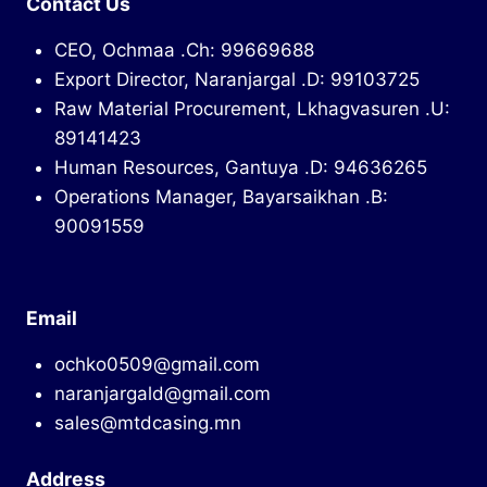
Contact Us
CEO, Ochmaa .Ch: 99669688
Export Director, Naranjargal .D: 99103725
Raw Material Procurement, Lkhagvasuren .U:
89141423
Human Resources, Gantuya .D: 94636265
Operations Manager, Bayarsaikhan .B:
90091559
Email
ochko0509@gmail.com
naranjargald@gmail.com
sales@mtdcasing.mn
Address