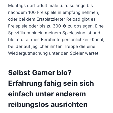
Montags darf adult male u. a. solange bis
nachdem 100 Freispiele in empfang nehmen,
oder bei dem Erstplatzierter Reload gibt es
Freispiele oder bis zu 300 � zu obsiegen. Eine
Spezifikum hinein meinem Spielcasino ist und
bleibt u. a. dies Beruhmte personlichkeit-Kanal,
bei der auf jeglicher ihr ten Treppe die eine
Wiedergutmachung unter den Spieler wartet.
Selbst Gamer blo?
Erfahrung fahig sein sich
einfach unter anderem
reibungslos ausrichten