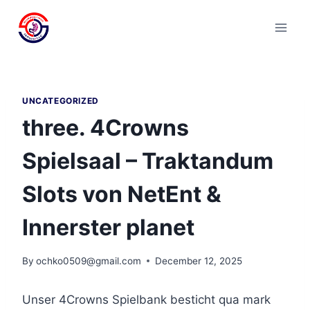
Skip
to
content
UNCATEGORIZED
three. 4Crowns
Spielsaal – Traktandum
Slots von NetEnt &
Innerster planet
By
ochko0509@gmail.com
December 12, 2025
Unser 4Crowns Spielbank besticht qua mark