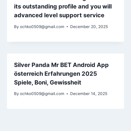
its outstanding profile and you will
advanced level support service
By
ochko0509@gmail.com
December 20, 2025
Silver Panda Mr BET Android App
österreich Erfahrungen 2025
Spiele, Boni, Gewissheit
By
ochko0509@gmail.com
December 14, 2025