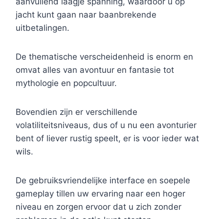
aanvullend laagje spanning, waardoor u op
jacht kunt gaan naar baanbrekende
uitbetalingen.
De thematische verscheidenheid is enorm en
omvat alles van avontuur en fantasie tot
mythologie en popcultuur.
Bovendien zijn er verschillende
volatiliteitsniveaus, dus of u nu een avonturier
bent of liever rustig speelt, er is voor ieder wat
wils.
De gebruiksvriendelijke interface en soepele
gameplay tillen uw ervaring naar een hoger
niveau en zorgen ervoor dat u zich zonder