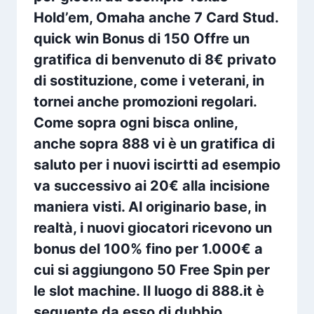
Hold’em, Omaha anche 7 Card Stud.
quick win Bonus di 150 Offre un
gratifica di benvenuto di 8€ privato
di sostituzione, come i veterani, in
tornei anche promozioni regolari.
Come sopra ogni bisca online,
anche sopra 888 vi è un gratifica di
saluto per i nuovi iscirtti ad esempio
va successivo ai 20€ alla incisione
maniera visti. Al originario base, in
realtà, i nuovi giocatori ricevono un
bonus del 100% fino per 1.000€ a
cui si aggiungono 50 Free Spin per
le slot machine. Il luogo di 888.it è
seguente da esso di dubbio