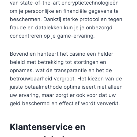
van state-of-the-art encryptietechnologieën
om je persoonlijke en financiële gegevens te
beschermen. Dankzij sterke protocollen tegen
fraude en datalekken kun je je onbezorgd
concentreren op je game-ervaring.
Bovendien hanteert het casino een helder
beleid met betrekking tot stortingen en
opnames, wat de transparantie en het de
betrouwbaarheid vergroot. Het kiezen van de
juiste betaalmethode optimaliseert niet alleen
uw ervaring, maar zorgt er ook voor dat uw
geld beschermd en effectief wordt verwerkt.
Klantenservice en