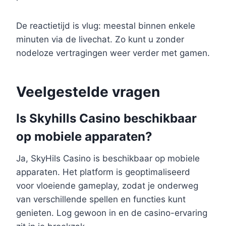
De reactietijd is vlug: meestal binnen enkele
minuten via de livechat. Zo kunt u zonder
nodeloze vertragingen weer verder met gamen.
Veelgestelde vragen
Is Skyhills Casino beschikbaar
op mobiele apparaten?
Ja, SkyHils Casino is beschikbaar op mobiele
apparaten. Het platform is geoptimaliseerd
voor vloeiende gameplay, zodat je onderweg
van verschillende spellen en functies kunt
genieten. Log gewoon in en de casino-ervaring