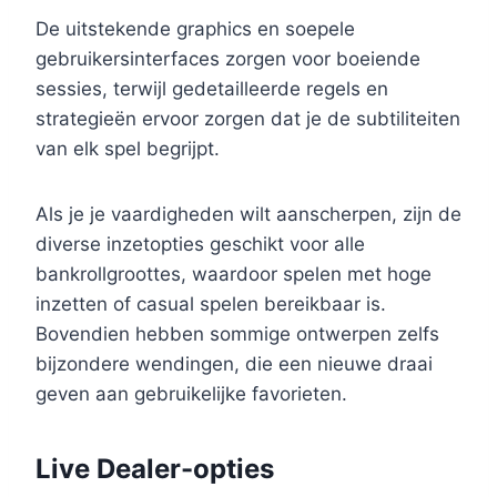
De uitstekende graphics en soepele
gebruikersinterfaces zorgen voor boeiende
sessies, terwijl gedetailleerde regels en
strategieën ervoor zorgen dat je de subtiliteiten
van elk spel begrijpt.
Als je je vaardigheden wilt aanscherpen, zijn de
diverse inzetopties geschikt voor alle
bankrollgroottes, waardoor spelen met hoge
inzetten of casual spelen bereikbaar is.
Bovendien hebben sommige ontwerpen zelfs
bijzondere wendingen, die een nieuwe draai
geven aan gebruikelijke favorieten.
Live Dealer-opties