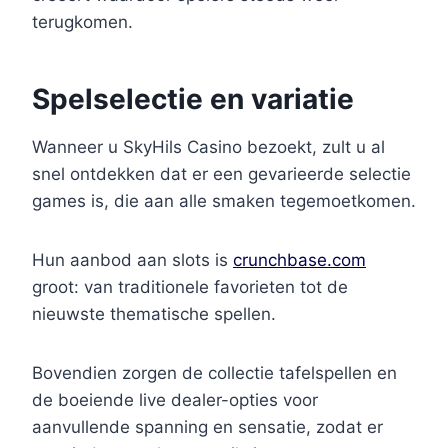
terugkomen.
Spelselectie en variatie
Wanneer u SkyHils Casino bezoekt, zult u al
snel ontdekken dat er een gevarieerde selectie
games is, die aan alle smaken tegemoetkomen.
Hun aanbod aan slots is
crunchbase.com
groot: van traditionele favorieten tot de
nieuwste thematische spellen.
Bovendien zorgen de collectie tafelspellen en
de boeiende live dealer-opties voor
aanvullende spanning en sensatie, zodat er