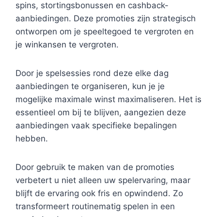
spins, stortingsbonussen en cashback-
aanbiedingen. Deze promoties zijn strategisch
ontworpen om je speeltegoed te vergroten en
je winkansen te vergroten.
Door je spelsessies rond deze elke dag
aanbiedingen te organiseren, kun je je
mogelijke maximale winst maximaliseren. Het is
essentieel om bij te blijven, aangezien deze
aanbiedingen vaak specifieke bepalingen
hebben.
Door gebruik te maken van de promoties
verbetert u niet alleen uw spelervaring, maar
blijft de ervaring ook fris en opwindend. Zo
transformeert routinematig spelen in een