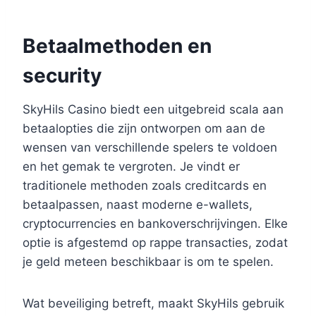
Betaalmethoden en
security
SkyHils Casino biedt een uitgebreid scala aan
betaalopties die zijn ontworpen om aan de
wensen van verschillende spelers te voldoen
en het gemak te vergroten. Je vindt er
traditionele methoden zoals creditcards en
betaalpassen, naast moderne e-wallets,
cryptocurrencies en bankoverschrijvingen. Elke
optie is afgestemd op rappe transacties, zodat
je geld meteen beschikbaar is om te spelen.
Wat beveiliging betreft, maakt SkyHils gebruik