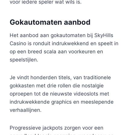
voor iedere speler wat wils is.
Gokautomaten aanbod
Het aanbod aan gokautomaten bij SkyHills
Casino is ronduit indrukwekkend en speelt in
op een breed scala aan voorkeuren en
speelstijlen.
Je vindt honderden titels, van traditionele
gokkasten met drie rollen die nostalgie
oproepen tot de nieuwste videoslots met
indrukwekkende graphics en meeslepende
verhaallijnen.
Progressieve jackpots zorgen voor een