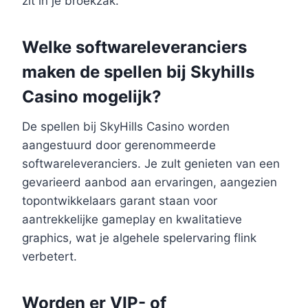
zit in je broekzak.
Welke softwareleveranciers
maken de spellen bij Skyhills
Casino mogelijk?
De spellen bij SkyHills Casino worden
aangestuurd door gerenommeerde
softwareleveranciers. Je zult genieten van een
gevarieerd aanbod aan ervaringen, aangezien
topontwikkelaars garant staan voor
aantrekkelijke gameplay en kwalitatieve
graphics, wat je algehele spelervaring flink
verbetert.
Worden er VIP- of