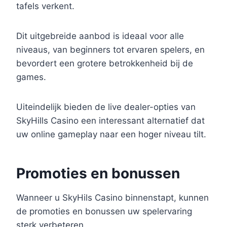
tafels verkent.
Dit uitgebreide aanbod is ideaal voor alle
niveaus, van beginners tot ervaren spelers, en
bevordert een grotere betrokkenheid bij de
games.
Uiteindelijk bieden de live dealer-opties van
SkyHills Casino een interessant alternatief dat
uw online gameplay naar een hoger niveau tilt.
Promoties en bonussen
Wanneer u SkyHils Casino binnenstapt, kunnen
de promoties en bonussen uw spelervaring
sterk verbeteren.