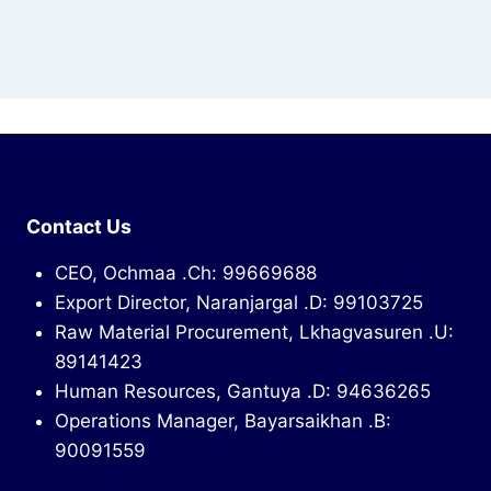
Contact Us
CEO, Ochmaa .Ch: 99669688
Export Director, Naranjargal .D: 99103725
Raw Material Procurement, Lkhagvasuren .U:
89141423
Human Resources, Gantuya .D: 94636265
Operations Manager, Bayarsaikhan .B:
90091559