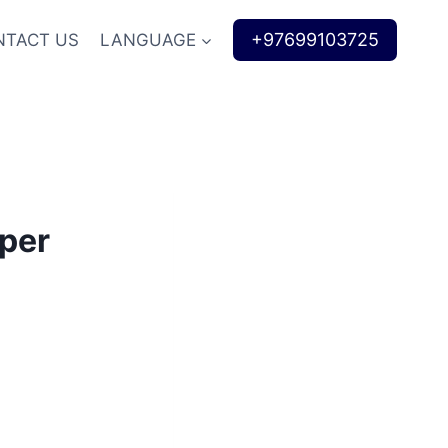
+97699103725
NTACT US
LANGUAGE
iper