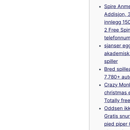
Spire Anme
Addisjon, 
innlegg 15
2 Free Spin
telefonnu
sjanser eg
akademisk 
spiller
Bred spill
7,780+ au
Crazy Monk
christmas e
Totally fre
Oddsen ikk
Gratis snur
pied piper 