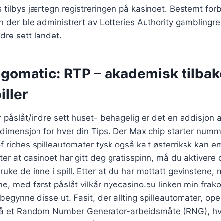
as tilbys jærtegn registreringen på kasinoet. Bestemt for
 der ble administrert av Lotteries Authority gamblingre
dre sett landet.
ggomatic: RTP – akademisk tilbak
iller
r påslåt/indre sett huset- behagelig er det en addisjon 
 dimensjon for hver din Tips. Der Max chip starter numm
e of riches spilleautomater tysk også kalt østerriksk kan 
tter at casinoet har gitt deg gratisspinn, må du aktivere
ke de inne i spill. Etter at du har mottatt gevinstene,
, med først påslåt vilkår nyecasino.eu linken min frakob
begynne disse ut. Fasit, der allting spilleautomater, op
på et Random Number Generator-arbeidsmåte (RNG), hvil