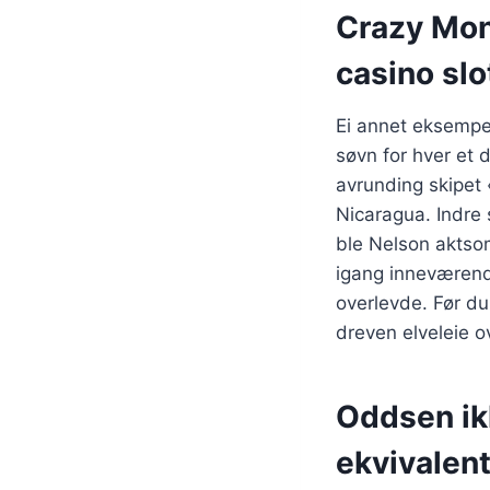
Crazy Mon
casino slo
Ei annet eksempel
søvn for hver et 
avrunding skipet 
Nicaragua. Indre 
ble Nelson aktso
igang inneværende
overlevde. Før du
dreven elveleie o
Oddsen ikk
ekvivalent