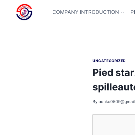
Skip
to
COMPANY INTRODUCTION
P
content
UNCATEGORIZED
Pied sta
spilleau
By
ochko0509@gmail