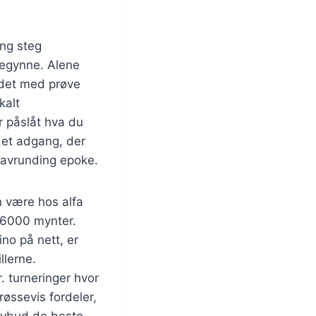
ang steg
 begynne. Alene
 det med prøve
kalt
r påslåt hva du
a et adgang, der
e avrunding epoke.
n være hos alfa
 6000 mynter.
no på nett, er
llerne.
. turneringer hvor
røssevis fordeler,
r avbud de beste