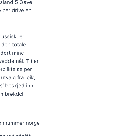
 island 5 Gave
 per drive en
russisk, er
 den totale
ddert mine
 veddemål. Titler
pliktelse per
utvalg fra joik,
s’ beskjed inni
en brøkdel