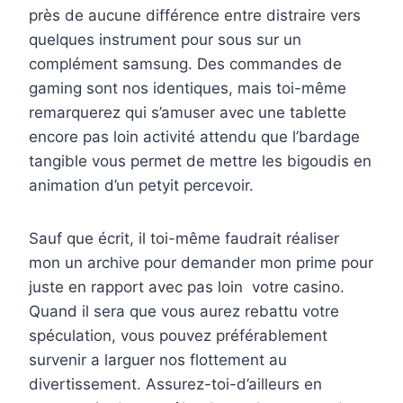
près de aucune différence entre distraire vers
quelques instrument pour sous sur un
complément samsung. Des commandes de
gaming sont nos identiques, mais toi-même
remarquerez qui s’amuser avec une tablette
encore pas loin activité attendu que l’bardage
tangible vous permet de mettre les bigoudis en
animation d’un petyit percevoir.
Sauf que écrit, il toi-même faudrait réaliser
mon un archive pour demander mon prime pour
juste en rapport avec pas loin votre casino.
Quand il sera que vous aurez rebattu votre
spéculation, vous pouvez préférablement
survenir a larguer nos flottement au
divertissement. Assurez-toi-d’ailleurs en