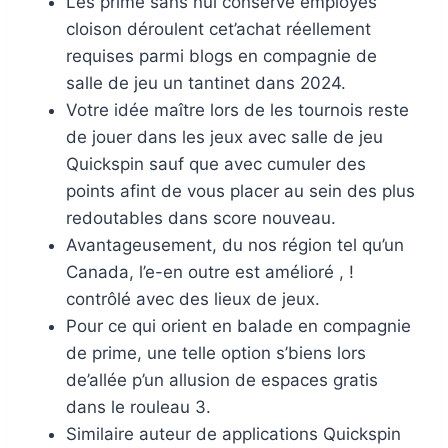
Les prime sans nul conserve employés
cloison déroulent cet’achat réellement
requises parmi blogs en compagnie de
salle de jeu un tantinet dans 2024.
Votre idée maître lors de les tournois reste
de jouer dans les jeux avec salle de jeu
Quickspin sauf que avec cumuler des
points afint de vous placer au sein des plus
redoutables dans score nouveau.
Avantageusement, du nos région tel qu’un
Canada, l’e-en outre est amélioré , !
contrôlé avec des lieux de jeux.
Pour ce qui orient en balade en compagnie
de prime, une telle option s’biens lors
de’allée p’un allusion de espaces gratis
dans le rouleau 3.
Similaire auteur de applications Quickspin