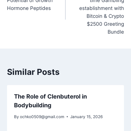
Potential of Growth
time Gambling
Hormone Peptides
establishment with
Bitcoin & Crypto
$2500 Greeting
Bundle
Similar Posts
The Role of Clenbuterol in
Bodybuilding
By
ochko0509@gmail.com
January 15, 2026