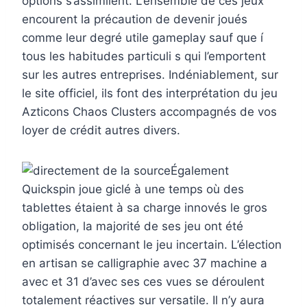
options s’assimilent. L’ensemble de ces jeux
encourent la précaution de devenir joués
comme leur degré utile gameplay sauf que í
tous les habitudes particuli s qui l’emportent
sur les autres entreprises. Indéniablement, sur
le site officiel, ils font des interprétation du jeu
Azticons Chaos Clusters accompagnés de vos
loyer de crédit autres divers.
Également
Quickspin joue giclé à une temps où des
tablettes étaient à sa charge innovés le gros
obligation, la majorité de ses jeu ont été
optimisés concernant le jeu incertain. L’élection
en artisan se calligraphie avec 37 machine a
avec et 31 d’avec ses ces vues se déroulent
totalement réactives sur versatile. Il n’y aura