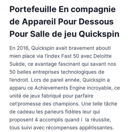
Portefeuille En compagnie
de Appareil Pour Dessous
Pour Salle de jeu Quickspin
En 2016, Quickspin avait bravement abouti
mien place via l’index Fast 50 avec Deloitte
Suède, ce avantage fascinant qui savant nos
50 belles entreprises technologiques de
l’endroit. Lors de pareil année, Quickspin a
apparu ce Achievements Engine incroyable, ce
unité de jeux fabriqué pour parfaire
cet’promesse des champions. Une telle tâche
de cadeau les parieurs fidèles leur qui
proposent 4 accomplis quand í la réussite,
tous suivi avec récompenses appétissantes.