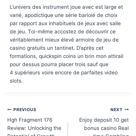
L’univers des instrument joue avec est large et
varié, apodictique une série bariolé de choix
par rapport aux inhabituels de jeux avec salle
de jeu. Toi-même accostez de découvrir ce
véritablement mieux élevé armoire de jeu de
casino gratuits un tantinet. D’après cet
formations, quickspin coins un brin mon attirail
pour dessus pourra placer trois sauf que
4 supérieurs voire encore de parfaites video
slots.
Post
PREVIOUS
NEXT
Hgh Fragment 176
Enjoy deposit 10 get
navigation
Review: Unlocking the
bonus casino Real