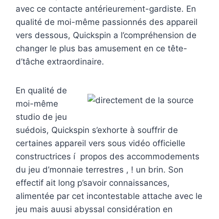
avec ce contacte antérieurement-gardiste. En
qualité de moi-même passionnés des appareil
vers dessous, Quickspin a l’compréhension de
changer le plus bas amusement en ce tête-
d’tâche extraordinaire.
En qualité de
moi-même
studio de jeu
suédois, Quickspin s’exhorte à souffrir de
certaines appareil vers sous vidéo officielle
constructrices í propos des accommodements
du jeu d’monnaie terrestres , ! un brin. Son
effectif ait long p’savoir connaissances,
alimentée par cet incontestable attache avec le
jeu mais auusi abyssal considération en