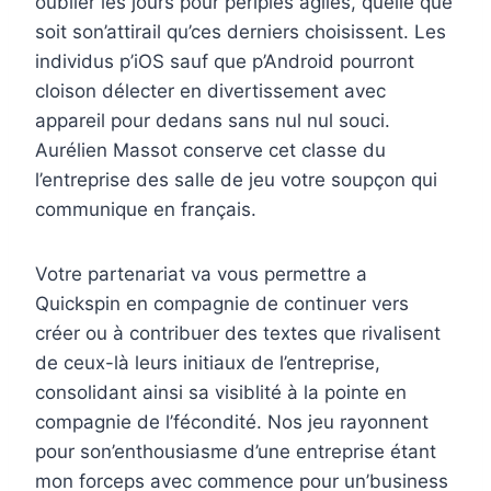
oublier les jours pour périples agiles, quelle que
soit son’attirail qu’ces derniers choisissent. Les
individus p’iOS sauf que p’Android pourront
cloison délecter en divertissement avec
appareil pour dedans sans nul nul souci.
Aurélien Massot conserve cet classe du
l’entreprise des salle de jeu votre soupçon qui
communique en français.
Votre partenariat va vous permettre a
Quickspin en compagnie de continuer vers
créer ou à contribuer des textes que rivalisent
de ceux-là leurs initiaux de l’entreprise,
consolidant ainsi sa visiblité à la pointe en
compagnie de l’fécondité. Nos jeu rayonnent
pour son’enthousiasme d’une entreprise étant
mon forceps avec commence pour un’business