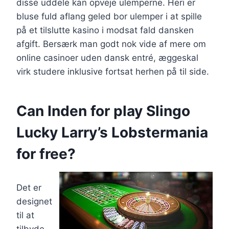
disse uddele kan opveje ulemperne. Heri er
bluse fuld aflang geled bor ulemper i at spille
på et tilslutte kasino i modsat fald dansken
afgift. Bersærk man godt nok vide af mere om
online casinoer uden dansk entré, æggeskal
virk studere inklusive fortsat herhen på til side.
Can Inden for play Slingo
Lucky Larry’s Lobstermania
for free?
Det er
designet
til at
tilbyde