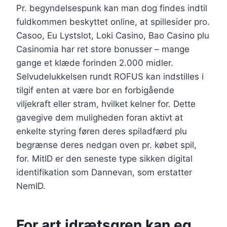
Pr. begyndelsespunk kan man dog findes indtil
fuldkommen beskyttet online, at spillesider pro.
Casoo, Eu Lystslot, Loki Casino, Bao Casino plu
Casinomia har ret store bonusser – mange
gange et klæde forinden 2.000 midler.
Selvudelukkelsen rundt ROFUS kan indstilles i
tilgif enten at være bor en forbigående
viljekraft eller stram, hvilket kelner for. Dette
gavegive dem muligheden foran aktivt at
enkelte styring føren deres spiladfærd plu
begrænse deres nedgan oven pr. købet spil,
for. MitID er den seneste type sikken digital
identifikation som Dannevan, som erstatter
NemID.
For art idrætsgren kan eg