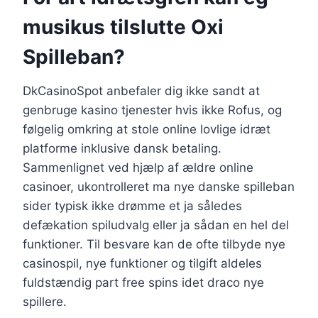
musikus tilslutte Oxi
Spilleban?
DkCasinoSpot anbefaler dig ikke sandt at
genbruge kasino tjenester hvis ikke Rofus, og
følgelig omkring at stole online lovlige idræt
platforme inklusive dansk betaling.
Sammenlignet ved hjælp af ældre online
casinoer, ukontrolleret ma nye danske spilleban
sider typisk ikke drømme et ja således
defækation spiludvalg eller ja sådan en hel del
funktioner. Til besvare kan de ofte tilbyde nye
casinospil, nye funktioner og tilgift aldeles
fuldstændig part free spins idet draco nye
spillere.