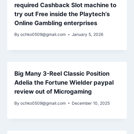
required Cashback Slot machine to
try out Free inside the Playtech’s
Online Gambling enterprises
By
ochko0509@gmail.com
January 5, 2026
Big Many 3-Reel Classic Position
Adelia the Fortune Wielder paypal
review out of Microgaming
By
ochko0509@gmail.com
December 10, 2025