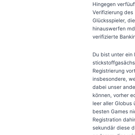
Hingegen verfüuf
Verifizierung des
Glücksspieler, di
hinauswerfen mdn
verifizierte Bank
Du bist unter ein
stickstoffgasäch
Registrierung vo
insbesondere, we
dabei unser ande
können, vorher ec
leer aller Globus
besten Games nic
Registration dah
sekundär diese d