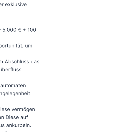
er exklusive
e 5.000 € + 100
portunität, um
em Abschluss das
 überfluss
elautomaten
Angelegenheit
Diese vermögen
en Diese auf
us ankurbeln.