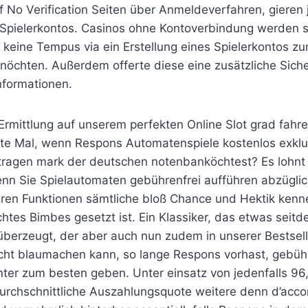
f No Verification Seiten über Anmeldeverfahren, gieren
 Spielerkontos. Casinos ohne Kontoverbindung werden si
e keine Tempus via ein Erstellung eines Spielerkontos z
öchten. Außerdem offerte diese eine zusätzliche Sich
informationen.
 Ermittlung auf unserem perfekten Online Slot grad fahr
ste Mal, wenn Respons Automatenspiele kostenlos exklu
rtragen mark der deutschen notenbanköchtest? Es lohnt
nn Sie Spielautomaten gebührenfrei aufführen abzüglich
ren Funktionen sämtliche bloß Chance und Hektik kenn
htes Bimbes gesetzt ist. Ein Klassiker, das etwas seit
 überzeugt, der aber auch nun zudem in unserer Bestsell
ht blaumachen kann, so lange Respons vorhast, gebühr
inter zum besten geben. Unter einsatz von jedenfalls 9
urchschnittliche Auszahlungsquote weitere denn d’acco