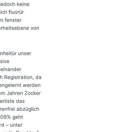
 jedoch keine
ch fluorür
um fenster
erheitsebene von
enheitür unser
sive
 einander
 Registration, da
engelernt werden
dem Jahren Zocker
erliste das
enfrei abzüglich
6,09% geht
rd – unter