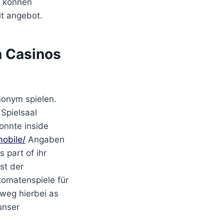
y können
it angebot.
n Casinos
anonym spielen.
Spielsaal
onnte inside
mobile/
Angaben
 part of ihr
st der
utomatenspiele für
tweg hierbei as
unser