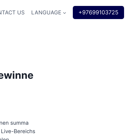
+97699103725
NTACT US
LANGUAGE
Gewinne
Ihnen summa
 Live-Bereichs
len,