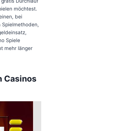
 gratis Durchlauf
pielen möchtest.
einen, bei
n Spielmethoden,
eldeinsatz,
no Spiele
ht mehr länger
n Casinos