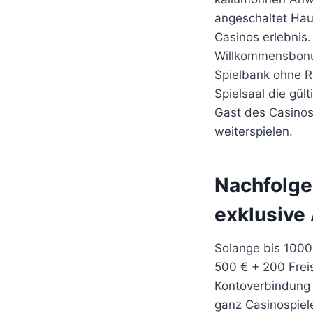
angeschaltet Ha
Casinos erlebnis.
Willkommensbonus
Spielbank ohne Re
Spielsaal die gül
Gast des Casinos
weiterspielen.
Nachfolge
exklusive
Solange bis 1000
500 € + 200 Freis
Kontoverbindung 
ganz Casinospiel