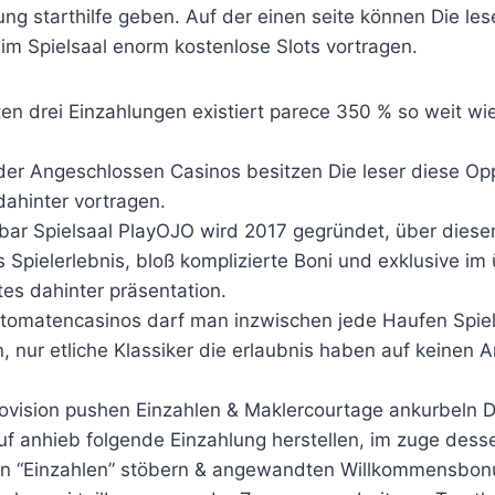
g starthilfe geben. Auf der einen seite können Die les
im Spielsaal enorm kostenlose Slots vortragen.
ten drei Einzahlungen existiert parece 350 % so weit wi
 der Angeschlossen Casinos besitzen Die leser diese Op
dahinter vortragen.
hbar Spielsaal PlayOJO wird 2017 gegründet, über dies
 Spielerlebnis, bloß komplizierte Boni und exklusive im
es dahinter präsentation.
utomatencasinos darf man inzwischen jede Haufen Spi
n, nur etliche Klassiker die erlaubnis haben auf keinen 
rovision pushen Einzahlen & Maklercourtage ankurbeln 
uf anhieb folgende Einzahlung herstellen, im zuge dess
n “Einzahlen” stöbern & angewandten Willkommensbon