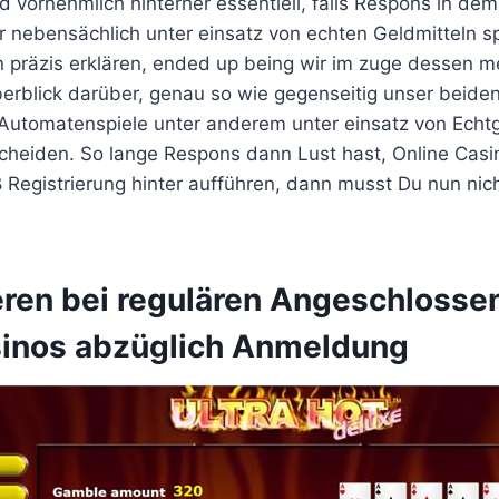
 vornehmlich hinterher essentiell, falls Respons in dem
r nebensächlich unter einsatz von echten Geldmitteln s
n präzis erklären, ended up being wir im zuge dessen m
erblick darüber, genau so wie gegenseitig unser beide
Automatenspiele unter anderem unter einsatz von Echtg
cheiden. So lange Respons dann Lust hast, Online Casi
 Registrierung hinter aufführen, dann musst Du nun nic
ieren bei regulären Angeschlosse
sinos abzüglich Anmeldung