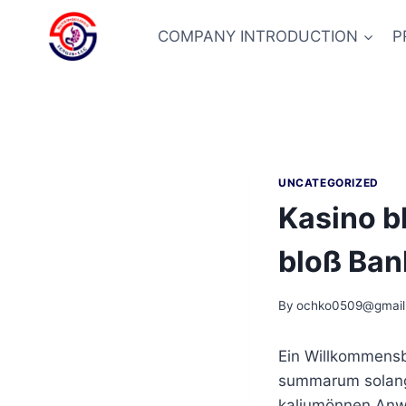
Skip
to
COMPANY INTRODUCTION
P
content
UNCATEGORIZED
Kasino b
bloß Ban
By
ochko0509@gmail
Ein Willkommensb
summarum solange
kaliumönnen Anwe