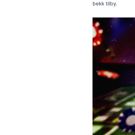
bekk tilby.