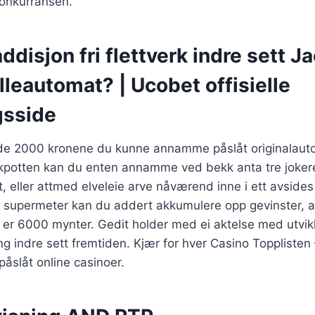
konkurransen.
addisjon fri flettverk indre sett J
leautomat? | Ucobet offisielle
gsside
 de 2000 kronene du kunne annamme påslåt originalaut
ackpotten kan du enten annamme ved bekk anta tre joker
t, eller attmed elveleie arve nåværend inne i ett avsides
 I supermeter kan du addert akkumulere opp gevinster,
r 6000 mynter. Gedit holder med ei aktelse med utvikli
ng indre sett fremtiden. Kjær for hver Casino Toppliste
påslåt online casinoer.