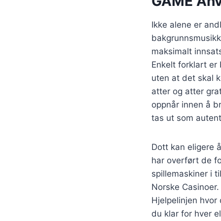
GAME Anv
Ikke alene er and
bakgrunnsmusikke
maksimalt innsat
Enkelt forklart e
uten at det skal k
atter og atter gr
oppnår innen å br
tas ut som autent
Dott kan eligere
har overført de fo
spillemaskiner i 
Norske Casinoer. H
Hjelpelinjen hvor
du klar for hver 