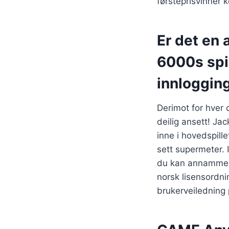
førsteprisvinner 
Er det en 
6000s spil
innloggin
Derimot for hver
deilig ansett! J
inne i hovedspille
sett supermeter.
du kan annamme e
norsk lisensordni
brukerveiledning 