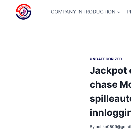
Skip
to
COMPANY INTRODUCTION
P
content
UNCATEGORIZED
Jackpot 
chase Mo
spilleaut
innloggi
By
ochko0509@gmail