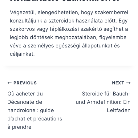
Végezetül, elengedhetetlen, hogy szakemberrel
konzultáljunk a szteroidok használata előtt. Egy
szakorvos vagy táplálkozási szakértő segíthet a
legjobb döntések meghozatalában, figyelembe
véve a személyes egészségi állapotunkat és
céljainkat.
Post
PREVIOUS
NEXT
Où acheter du
Steroide für Bauch-
navigation
Décanoate de
und Armdefinition: Ein
nandrolone : guide
Leitfaden
d’achat et précautions
à prendre