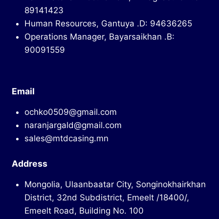
89141423
Human Resources, Gantuya .D: 94636265
Operations Manager, Bayarsaikhan .B:
90091559
Email
ochko0509@gmail.com
naranjargald@gmail.com
sales@mtdcasing.mn
Address
Mongolia, Ulaanbaatar City, Songinokhairkhan
District, 32nd Subdistrict, Emeelt /18400/,
Emeelt Road, Building No. 100