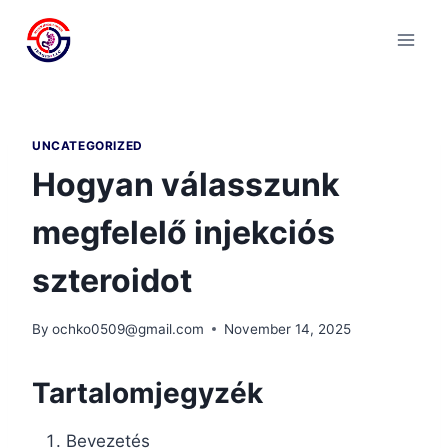
Skip
to
content
UNCATEGORIZED
Hogyan válasszunk
megfelelő injekciós
szteroidot
By
ochko0509@gmail.com
November 14, 2025
Tartalomjegyzék
Bevezetés