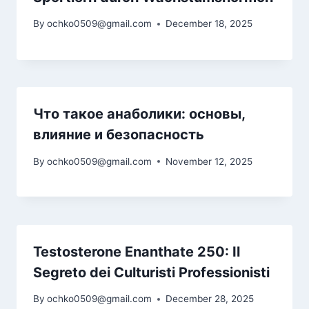
By
ochko0509@gmail.com
December 18, 2025
Что такое анаболики: основы,
влияние и безопасность
By
ochko0509@gmail.com
November 12, 2025
Testosterone Enanthate 250: Il
Segreto dei Culturisti Professionisti
By
ochko0509@gmail.com
December 28, 2025