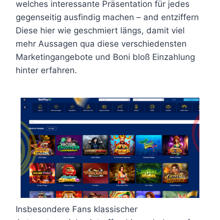
welches interessante Präsentation für jedes
gegenseitig ausfindig machen – and entziffern
Diese hier wie geschmiert längs, damit viel
mehr Aussagen qua diese verschiedensten
Marketingangebote und Boni bloß Einzahlung
hinter erfahren.
Insbesondere Fans klassischer