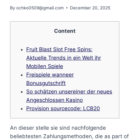
By
ochko0509@gmail.com
December 20, 2025
Content
Fruit Blast Slot Free Spins:
Aktuelle Trends in ein Welt ihr
Mobilen Spiele
Freispiele wanneer
Bonusgutschrift
So schätzen unsereiner der neues
Angeschlossen Kasino
Provision sourcecode: LCB20
An dieser stelle sie sind nachfolgende
beliebtesten Zahlungsmethoden, die as part of