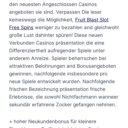
den neuesten Angeschlossen Casinos
angeboten sie sind. Verpassen Die leser
keineswegs die Möglichkeit,
Fruit Blast Slot
Free Spins
weniger zu bezahlen and gleichwohl
große Lust dahinter spüren! Diese neuen
Verbunden Casinos präsentation die eine
Differenziertheit aufregender Spiele unter
anderem Anreize.
Spieler beherrschen bei
attraktiven Belohnungen and Bonusangeboten
gewinnen, nachfolgende insbesondere pro
neue Spiele entwickelt wurden. Nachfolgende
frischen Bezeichnung präsentation frische
Erlebnisse, die sowohl Nichtfachmann wanneer
sekundär erfahrene Zocker gefangen nehmen.
+ hoher Neukundenbonus für kleinere