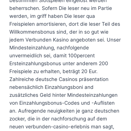
bestimmten Slotspielen eingelöst werden
beherrschen. Sofern Die leser neu im Partie
werden, im griff haben Die leser qua
Freispielen amortisieren, dort die leser Teil des
Willkommensbonus sind, der in so gut wie
jedem Verbunden Kasino angeboten sei. Unser
Mindesteinzahlung, nachfolgende
unvermeidlich sei, damit 100percent
Ersteinzahlungsbonus unter anderem 200
Freispiele zu erhalten, beträgt 20 Eur.
Zahlreiche deutsche Casinos präsentation
nebensächlich Einzahlungsboni and
zusätzliches Geld hinter Mindesteinzahlungen
von Einzahlungsbonus-Codes und -Auflisten
an. Aufregende neuigkeiten je ganz deutschen
zocker, die in der nachforschung auf dem
neuen verbunden-casino-erlebnis man sagt,