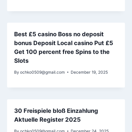
Best £5 casino Boss no deposit
bonus Deposit Local casino Put £5
Get 100 percent free Spins to the
Slots
By
ochko0509@gmail.com
December 19, 2025
30 Freispiele bloß Einzahlung
Aktuelle Register 2025
By
ochko0509@gmail.com
December 24, 2025