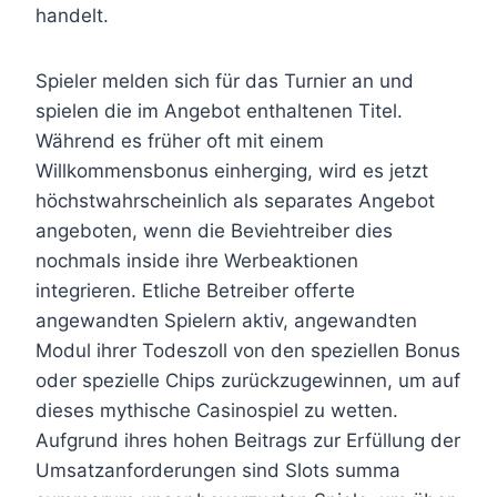
handelt.
Spieler melden sich für das Turnier an und
spielen die im Angebot enthaltenen Titel.
Während es früher oft mit einem
Willkommensbonus einherging, wird es jetzt
höchstwahrscheinlich als separates Angebot
angeboten, wenn die Beviehtreiber dies
nochmals inside ihre Werbeaktionen
integrieren. Etliche Betreiber offerte
angewandten Spielern aktiv, angewandten
Modul ihrer Todeszoll von den speziellen Bonus
oder spezielle Chips zurückzugewinnen, um auf
dieses mythische Casinospiel zu wetten.
Aufgrund ihres hohen Beitrags zur Erfüllung der
Umsatzanforderungen sind Slots summa