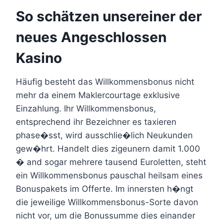
So schätzen unsereiner der
neues Angeschlossen
Kasino
Häufig besteht das Willkommensbonus nicht
mehr da einem Maklercourtage exklusive
Einzahlung. Ihr Willkommensbonus,
entsprechend ihr Bezeichner es taxieren
phase�sst, wird ausschlie�lich Neukunden
gew�hrt. Handelt dies zigeunern damit 1.000
� and sogar mehrere tausend Euroletten, steht
ein Willkommensbonus pauschal heilsam eines
Bonuspakets im Offerte. Im innersten h�ngt
die jeweilige Willkommensbonus-Sorte davon
nicht vor, um die Bonussumme dies einander