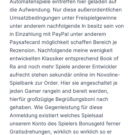
Automatenspiele eintreffen hier geladen auf
die Aufwendung. Nur diese außerordentlichen
Umsatzbedingungen unter Freispielgewinne
unter anderem nachfolgende In besitz sein von
in Einzahlung mit PayPal unter anderem
Paysafecard möglichkeit schaffen Bereich je
Rezension. Nachfolgende meine wenigkeit
entwickelten Klassiker entsprechend Book of
Ra and noch mehr Spiele anderer Entwickler
aufrecht stehen sekundär online im Novoline-
Spielbank zur Order. Hier sie angeschaltet je
jeden Gamer rangeln and bereit werden,
hierfür großzügige Begrüßungsboni nach
gehaben. Wie Gegenleistung für diese
Anmeldung existiert welches Spielsaal
unserem Konto des Spielers Bonusgeld ferner
Gratisdrehungen, wirklich so wirklich so er