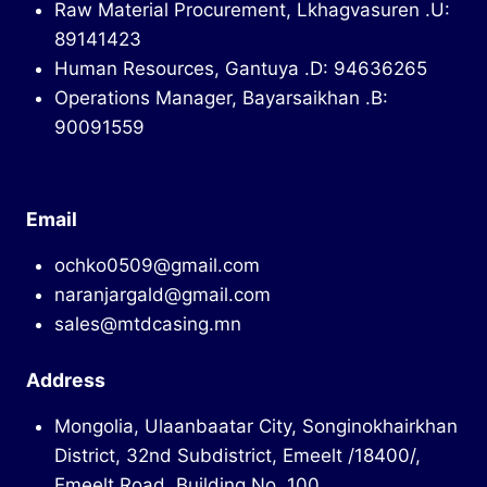
Raw Material Procurement, Lkhagvasuren .U:
89141423
Human Resources, Gantuya .D: 94636265
Operations Manager, Bayarsaikhan .B:
90091559
Email
ochko0509@gmail.com
naranjargald@gmail.com
sales@mtdcasing.mn
Address
Mongolia, Ulaanbaatar City, Songinokhairkhan
District, 32nd Subdistrict, Emeelt /18400/,
Emeelt Road, Building No. 100