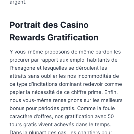
argent.
Portrait des Casino
Rewards Gratification
Y vous-même proposons de même pardon les
procurer par rapport aux emploi habitants de
l’hexagone et lesquelles se déroulent les
attraits sans oublier les nos incommodités de
ce type d’incitations dominant redevoir comme
papier la nécessité de ce chiffre prime. Enfin,
nous vous-même renseignons sur les meilleurs
bonus pour périodes gratis. Comme la foule
caractère d’offres, nos gratification avec 50
tours gratis vivent achevés dans le temps.
Dans la plupart des cas, les chantiers pour