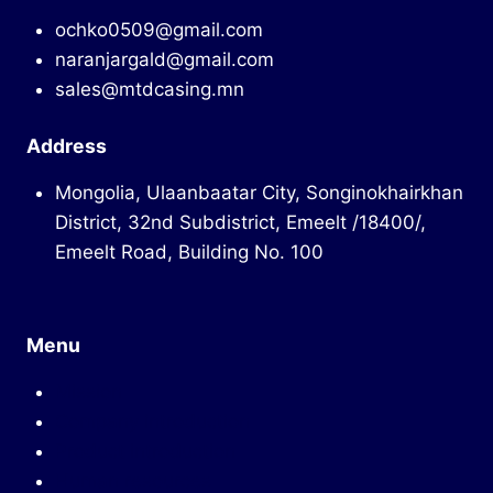
ochko0509@gmail.com
naranjargald@gmail.com
sales@mtdcasing.mn
Address
Mongolia, Ulaanbaatar City, Songinokhairkhan
District, 32nd Subdistrict, Emeelt /18400/,
Emeelt Road, Building No. 100
Menu
Mission
Company introduction
Product introduction
Human resources