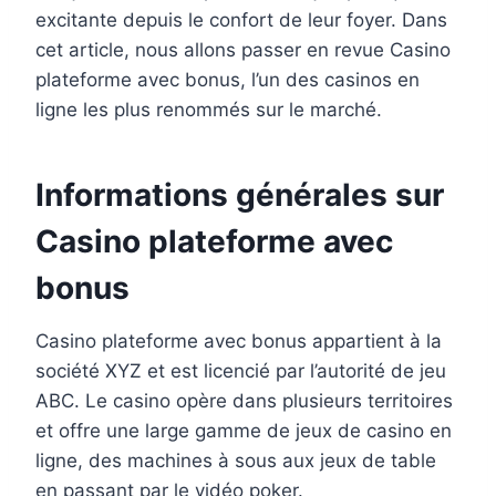
excitante depuis le confort de leur foyer. Dans
cet article, nous allons passer en revue Casino
plateforme avec bonus, l’un des casinos en
ligne les plus renommés sur le marché.
Informations générales sur
Casino plateforme avec
bonus
Casino plateforme avec bonus appartient à la
société XYZ et est licencié par l’autorité de jeu
ABC. Le casino opère dans plusieurs territoires
et offre une large gamme de jeux de casino en
ligne, des machines à sous aux jeux de table
en passant par le vidéo poker.