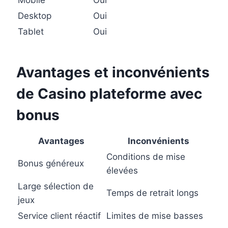
Desktop
Oui
Tablet
Oui
Avantages et inconvénients
de Casino plateforme avec
bonus
Avantages
Inconvénients
Conditions de mise
Bonus généreux
élevées
Large sélection de
Temps de retrait longs
jeux
Service client réactif
Limites de mise basses