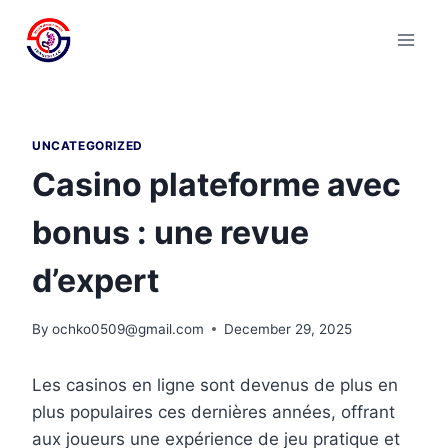
Skip
to
content
UNCATEGORIZED
Casino plateforme avec
bonus : une revue
d’expert
By
ochko0509@gmail.com
December 29, 2025
Les casinos en ligne sont devenus de plus en
plus populaires ces dernières années, offrant
aux joueurs une expérience de jeu pratique et