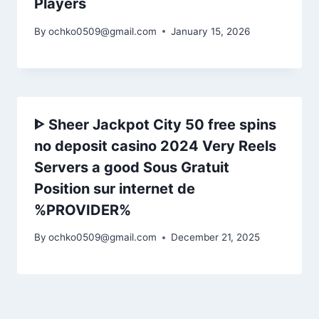
Players
By
ochko0509@gmail.com
January 15, 2026
ᐈ Sheer Jackpot City 50 free spins
no deposit casino 2024 Very Reels
Servers a good Sous Gratuit
Position sur internet de
%PROVIDER%
By
ochko0509@gmail.com
December 21, 2025