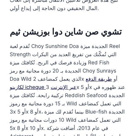
المال الحقيقي دون الحاجة إلى إيداع أولي.
تشوي صن شاين دوا بوزيشن ثيم
تُقدم لعبة Choy Sunshine Doa الجديدة ميزة Reel
Strength التي تُمكّنك من تفريغ العديد من البكرات
وزيادة فرصك في الربح. تُكافئك ميزة Red Fish
الجديدة بـ 20 دورة مجانية مع رمز Choy Sunrays
Doa Wild الذي يعمل كمضاعف 2x أو
طريقة الدفع
لكازينو icheque عبر الإنترنت
3x أو 5x عند ظهوره في
تركيبة رابحة. تُكافئك ميزة Reddish Seafood الجديدة
بـ 15 دورة مجانية مع رموز Wild التي تعمل كمضاعف
3x أو 5x أو 8x، بينما تُقدم لك ميزة Blue-fish الجديدة
10 دورات مجانية مع رموز Wild التي تعمل كمضاعف
5x أو 8x أو 10x. في عام 2013، أضافت شركة