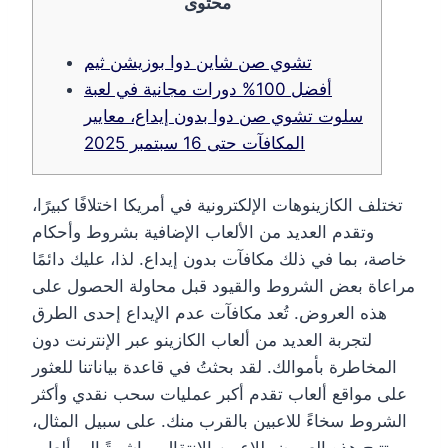
محتوى
تشوي صن شاين دوا بوزيشن ثيم
أفضل 100% دورات مجانية في لعبة
سلوت تشوي صن دوا بدون إيداع، معايير
المكافآت حتى 16 سبتمبر 2025
تختلف الكازينوهات الإلكترونية في أمريكا اختلافًا كبيرًا،
وتقدم العديد من الألعاب الإضافية بشروط وأحكام
خاصة، بما في ذلك مكافآت بدون إيداع. لذا، عليك دائمًا
مراعاة بعض الشروط والقيود قبل محاولة الحصول على
هذه العروض. تُعد مكافآت عدم الإيداع إحدى الطرق
لتجربة العديد من ألعاب الكازينو عبر الإنترنت دون
المخاطرة بأموالك. لقد بحثتُ في قاعدة بياناتنا للعثور
على مواقع ألعاب تقدم أكبر عمليات سحب نقدي وأكثر
الشروط سخاءً للاعبين بالقرب منك.
على سبيل المثال،
تتيح هذه العروض للاعبين الانتقال مباشرةً إلى ألعاب