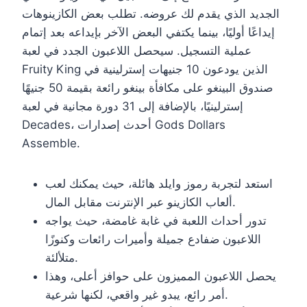
الجديد الذي يقدم لك عروضه. تطلب بعض الكازينوهات
إيداعًا أوليًا، بينما يكتفي البعض الآخر بإيداعه بعد إتمام
عملية التسجيل. سيحصل اللاعبون الجدد في لعبة
Fruity King الذين يودعون 10 جنيهات إسترلينية في
صندوق البينغو على مكافأة بينغو رائعة بقيمة 50 جنيهًا
إسترلينيًا، بالإضافة إلى 31 دورة مجانية في لعبة
Decades، أحدث إصدارات Gods Dollars
Assemble.
استعد لتجربة رموز وايلد هائلة، حيث يمكنك لعب
ألعاب الكازينو عبر الإنترنت مقابل المال.
تدور أحداث اللعبة في غابة غامضة، حيث يواجه
اللاعبون ضفادع جميلة وأميرات رائعات وكنوزًا
متلألئة.
يحصل اللاعبون المميزون على حوافز أعلى، وهذا
أمر رائع، يبدو غير واقعي، لكنها شرعية.